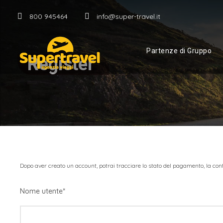
800 945464
info@super-travel.it
Partenze di Gruppo
Register
Dopo aver creato un account, potrai tracciare lo stato del pagamento, la conf
Nome utente
*