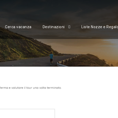
Cerca vacanza
Destinazioni
Liste Nozze e Regal
erma e valutare il tour una volta terminato.