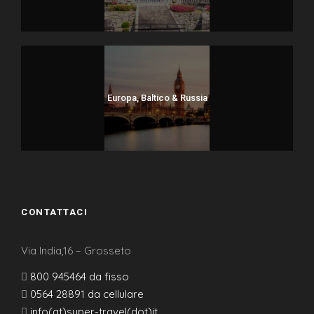
Europa, Baltico & Russia
CONTATTACI
Via India,16 – Grosseto
800 945464 da fisso
0564 28891 da cellulare
info(at)super-travel(dot)it