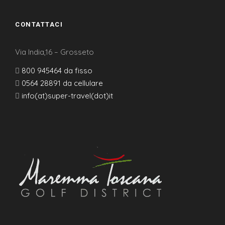
CONTATTACI
Via India,16 – Grosseto
800 945464 da fisso
0564 28891 da cellulare
info(at)super-travel(dot)it