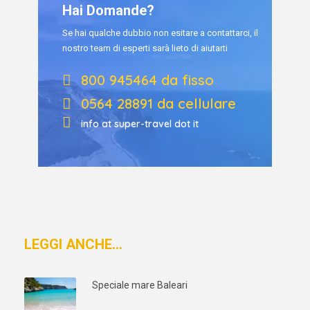
Hai Domande?
Se hai qualche dubbio non esitare a contattarci, il
nostro team di esperti sarà lieto di aiutarti
800 945464 da fisso
0564 28891 da cellulare
info at super-travel dot it
LEGGI ANCHE…
Speciale mare Baleari