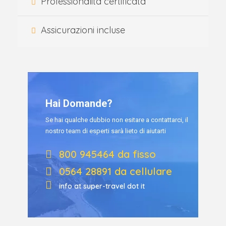
Professionalità certificata
Assicurazioni incluse
Hai Domande?
Se hai qualche dubbio non esitare a contattarci, il
nostro team di esperti sarà lieto di aiutarti
800 945464 da fisso
0564 28891 da cellulare
info at super-travel dot it