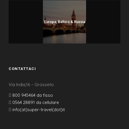
Europa, Baltico & Russia
CONTATTACI
Via India,16 – Grosseto
800 945464 da fisso
0564 28891 da cellulare
info(at)super-travel(dot)it