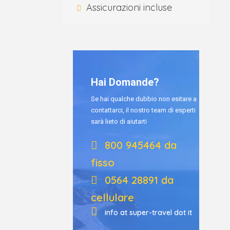
Assicurazioni incluse
Hai Domande?
Se hai qualche dubbio non esitare a
contattarci, il nostro team di esperti
sarà lieto di aiutarti
800 945464 da
fisso
0564 28891 da
cellulare
info at super-travel dot it