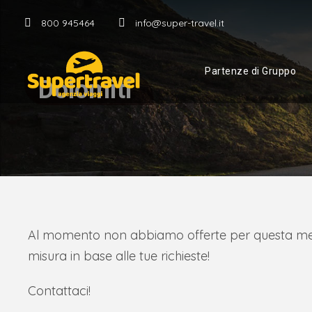
800 945464
info@super-travel.it
Partenze di Gruppo
Dolomiti
Al momento non abbiamo offerte per questa meta,
misura in base alle tue richieste!
Contattaci!