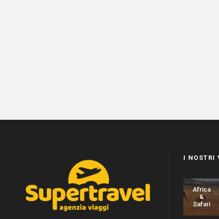
I NOSTRI
Africa
&
Safari