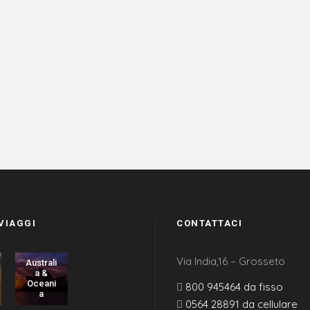
 VIAGGI
CONTATTACI
Dolomi
Via India,16 – Grosseto
Australi
ti
a &
Oceani
800 945464 da fisso
a
0564 28891 da cellulare