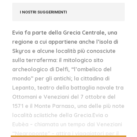
I NOSTRI SUGGERIMENTI
Evia fa parte della Grecia Centrale, una
regione a cui appartiene anche l’isola di
Skyros e alcune località più conosciute
sulla terraferma: il mitologico sito
archeologico di Delfi, “l’ombelico del
mondo” per gli antichi; la cittadina di
Lepanto, teatro della battaglia navale tra
Ottomani e Veneziani del 7 ottobre del
1571 e il Monte Parnaso, una delle più note
località sciistiche della Grecia.Evia o
Eubèa – chiamata un tempo dai Veneziani
“Negroponte” – attira i viaggiatori per il