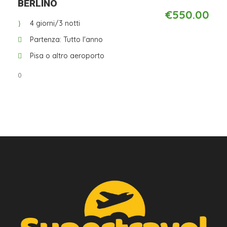
Da
BERLINO
€550.00
La Quota Non comprende
4 giorni/3 notti
Pasti e bevande
Partenza: Tutto l'anno
Assicurazione medica/annullamento
Pisa o altro aeroporto
Extras in genere e tutto quanto non incluso alla
voce “La Quota comprende”
0