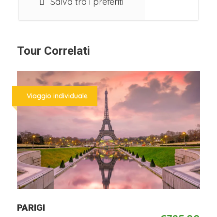
Salva tra i preferiti
per chi vuole trascorrere una giornata in
santa pace Soytsini, splendida spiaggia
circondata da una pineta –
https://www.grecia.info/grecia-
Tour Correlati
continentale/eubea/
Viaggio individuale
Partenza individuale
operativo voli:
ROMA 08:20/11:20 ATENE
ATENE 12:10/13:20 ROMA
Da
PARIGI