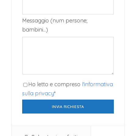
solitudine.
Messaggio (num persone;
bambini...)
Ecco le spiagge da non perdere a Eubea:
Chiladou, spiaggia mista di sabbia e
ciottoli ai piedi del monte Dirfi Kalamos,
meravigliosa spiaggia lungo la costa
orientale, vi farà sentire lontani da tutto
Agia Anna, nella parte settentrionale. Una
Ho letto e compreso
l'informativa
delle più ampie e frequentate dell’isola
sulla privacy
*
Heliadou, spiaggia dall’aspetto selvaggio,
molto apprezzata da chi ama fare
campeggio Rovies, poco famosa, un po’
difficile da trovare, è la scelta migliore