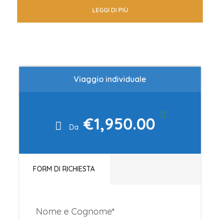
straordinariamente limpido, dalle sfumature
LEGGI DI PIÙ
che vanno dal turchese al blu intenso, e per
le sue lunghe spiagge di sabbia chiara. Gran
parte di questa bellezza è dovuta alla
presenza delle praterie di Posidonia
oceanica, una pianta marina che
Viaggio individuale
contribuisce a mantenere l’acqua pulita e
trasparente. Tra le spiagge più famose
€1,950.00
spicca Playa de Ses Illetes, spesso
Da
considerata una delle più belle d’Europa
grazie ai suoi colori caraibici e alla sabbia
finissima.
FORM DI RICHIESTA
Nonostante la crescente popolarità
internazionale, Formentera mantiene
Nome e Cognome
*