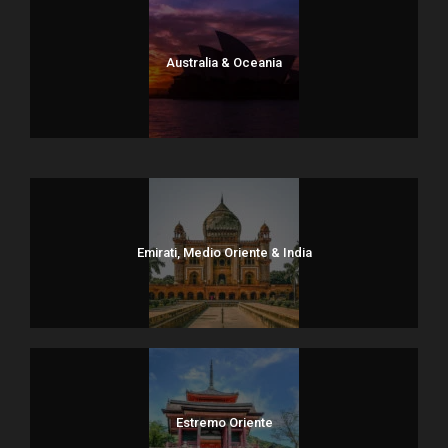
voce “La Quota comprende”
Australia & Oceania
Dolomiti
Emirati, Medio Oriente & India
Estremo Oriente