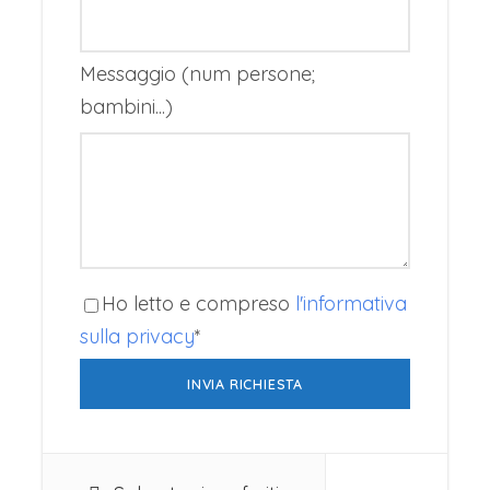
tramonti spettacolari. Dall’altra parte
dell’isola, il faro di La Mola Lighthouse si
Messaggio (num persone;
erge su un altopiano panoramico che
bambini...)
regala vedute mozzafiato sul mare aperto.
Tra i luoghi più famosi di Formentera, il più
iconico è sicuramente
Playa de Ses Illetes
,
una lingua di sabbia bianca che si protende
nel mare regalando panorami straordinari
Ho letto e compreso
l'informativa
e acque dai colori tropicali. È spesso
sulla privacy
*
considerata una delle spiagge più belle del
Mediterraneo e rappresenta l’immagine
simbolo dell’isola.
Molto conosciuta è anche
Platja de