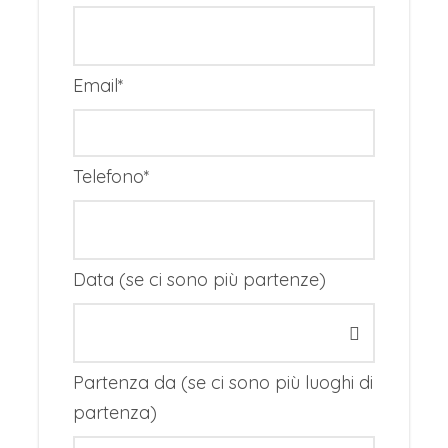
un’atmosfera rilassata e quasi bohémien.
Negli anni Sessanta e Settanta divenne un
punto di riferimento per artisti, viaggiatori e
Email
*
comunità hippy attratti dalla natura
incontaminata e dallo stile di vita semplice.
Ancora oggi questo spirito si riflette nei
Telefono
*
piccoli mercati artigianali, nei villaggi
bianchi, nei ristoranti sul mare e nel ritmo
lento che caratterizza la vita quotidiana
dell’isola.
Data (se ci sono più partenze)
Il paesaggio alterna spiagge, dune sabbiose,
pinete, saline e tratti di costa rocciosa. Uno
dei luoghi più suggestivi è Cap de Barbaria,
Partenza da (se ci sono più luoghi di
un promontorio selvaggio dominato da un
partenza)
faro che si affaccia su alte scogliere e offre