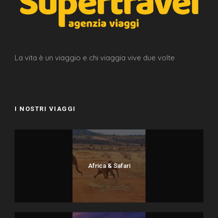
La Quota comprende
Volo a/r da Roma
La vita è un viaggio e chi viaggia vive due volte
Bagaglio a mano da 10kg
7 notti in camera doppia con pernottamento e
prima colazione
Noleggio auto presa e rilascio in aeroporto
I NOSTRI VIAGGI
Traghetto da Ibiza per Formentera a/r
La Quota Non comprende
Africa & Safari
Pasti e bevande
Assicurazione medica/annullamento
Extras in genere e tutto quanto non incluso alla