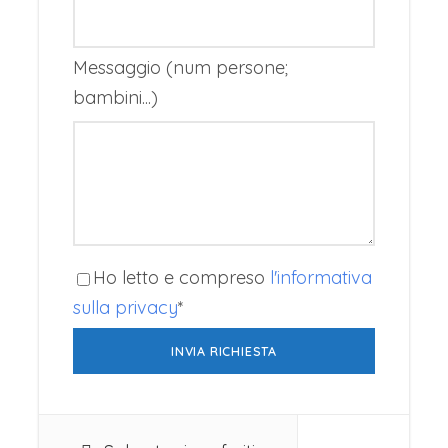
tramonto. Cena con
spettacolo.
Messaggio (num persone;
Oppure:
bambini...)
Sera: Cena con spettacolo Fantasia al
ristorante Chez Ali.
3° Giorno: Marrakech
Prima colazione in hotel. Partenza per la
visita culturale di Marrakech: esterno della
Koutoubia
Ho letto e compreso
l'informativa
(moschea del XVI secolo), il Palazzo Bahia,
sulla privacy
*
la Medersa Ben Yousef. Pranzo.
Proseguimento con la
visita della famosa piazza Jamaa el Fna e
della medina con i suoi tipici souk. Cena e
pernottamento.