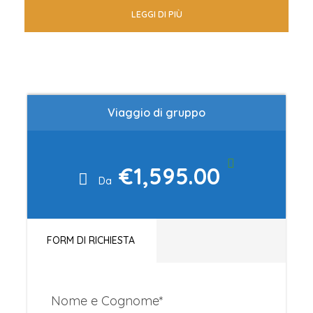
Programma
LEGGI DI PIÙ
1° Giorno: Italia – Casablanca
Partenza con volo di linea per Casablanca.
Arrivo all’aeroporto di Casablanca,
Viaggio di gruppo
assistenza e
trasferimento in hotel. Cena e
pernottamento.
€1,595.00
2° Giorno: Casablanca – Marrakech (250
Da
km)
Prima colazione in hotel. Trasferimento a
Marrakech. Pranzo in hotel. Pomeriggio
FORM DI RICHIESTA
libero per
attività individuali o escursioni facoltative.
Nome e Cognome
*
Cena libera e pernottamento.