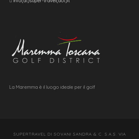
info(at)super-travel(dot)it
La quota non comprende
Assicurazione facoltativa annullamento
Pasti non menzionati e bevande
Mance per guide, autisti e personale in hotel e in
ristorante: si suggerisce € 35,00 per persona. Tale
importo potrebbe essere richiesto a inizio tour
Escursioni facoltative
Extra e tutto quanto non indicato alla voce “le
quote comprendono
La Maremma è il luogo ideale per il golf
SUPERTRAVEL DI SOVANI SANDRA & C. S.A.S. VIA