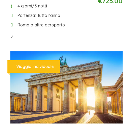
€725.00
4 giorni/3 notti
visita di Fès, la più antica tra le città
imperiali. Visita del
Partenza: Tutto l'anno
Mellah, il quartiere ebraico, della medina,
Roma o altro aeroporto
della medersa (scuola coranica) Al
0
Boaunania e
dell’università El Karaouine. Pranzo in
ristorante tipico nella medina. Visite esterne
Viaggio individuale
della moschea
El Andalous e della tomba di Moulay Idriss.
La visita finisce con una sosta fotografica
per poter
ammirare tutta la città da un punto
panoramico. Rientro in hotel. Cena e
pernottamento.
6° Giorno: Fès – Volubilis – Meknès –