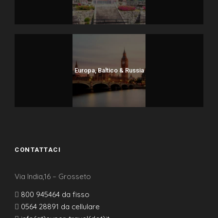
€ 1.595
La quota comprende
Voli internazionali e domestici
Veicolo turistico con aria condizionata
7 pernottamenti in hotel nella categoria prescelta
Europa, Baltico & Russia
con prima colazione
6 pranzi e 6 cene come da programma (bevande
escluse)
Tutti i trasferimenti
Visite e ingressi come da programma con guida in
CONTATTACI
italiano (Marrakech: Palazzo Bahia, Medersa Ben
Youssef; Fès: Medersa Bou Anania; Volubilis: sito
archeologico; Casablanca: Moschea Hassan II)
Via India,16 – Grosseto
Guida/accompagnatore a partire da minimo 6
800 945464 da fisso
persone
0564 28891 da cellulare