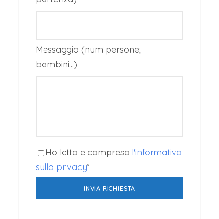
spettacolo che avrà inizio alle ore 16:00
(durata di circa 2 ore e 30 min.). Al termine
rientro in sede.
Messaggio (num persone;
Fine dei Ns. servizi.
bambini...)
Partenza di gruppo
Grosseto
Ho letto e compreso
l'informativa
sulla privacy
*
Prezzo per persona
€ 160,00
minimo 15 persone