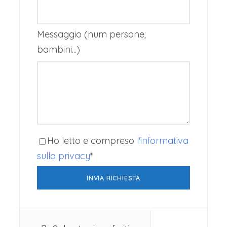
Messaggio (num persone;
bambini...)
Partenza individuale
Roma Ciampino
Prezzo per persona a partire da
€ 985,00
minimo 2 persone
Ho letto e compreso
l'informativa
sulla privacy
*
Richiedi Informazioni
La Quota comprende