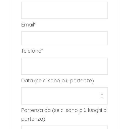
**n. 1 notte EDIMBURGO: esempio Holiday
inn Express 3 stelle con colazione
Email
*
** n. 2 notti INVERNESS: esempio The Glen
Mhor Hotel 4 stelle con colazione
** n.1 notte ISOLA DI SKYE: esempio THE
Telefono
*
BOSVILLE a Portree 4 stelle con
colazione
**n. 1 notte a GLASGOW: esempio Holiday
Data (se ci sono più partenze)
inn Express Glasgow 3 stelle con
colazione
Partenza da (se ci sono più luoghi di
** n. 2 notti EDIMBURGO: esempio
Holiday
partenza)
Inn Express Edinburgh – Leith Waterfront
by IHG 3 stelle con colazione