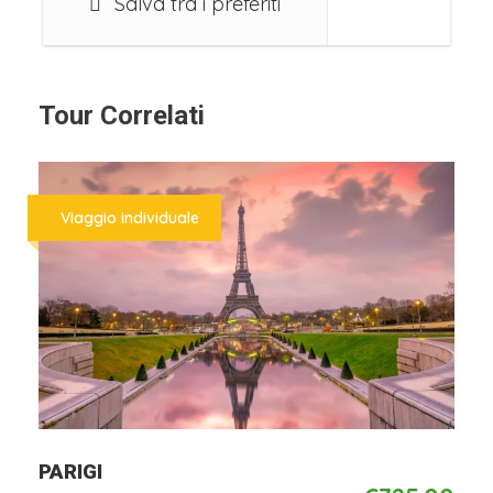
Salva tra i preferiti
Volo a/r da Roma Ciampino
Bagaglio a mano da 10kg, posto assegnato sul
volo
7 notti in hotel 3/4 stelle, trattamento di
Tour Correlati
pernottamento e prima colazione
Viaggio individuale
La Quota Non comprende
Pasti e bevande
Assicurazione medico/bagaglio/annullamento
Extras in genere e tutto quanto non incluso alla
voce “La Quota comprende”
Da
PARIGI