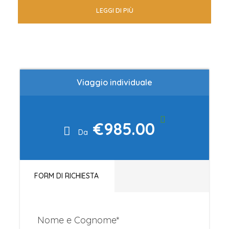
zaino sotto il seggiolino, assegnazione
LEGGI DI PIÙ
posti , imbarco prioritario
ESEMPIO : voli domenicali andata ore
14,15/16,35 – ritorno 16,50/20,50
Viaggio individuale
NOLEGGIO AUTO (Toyota Aygo o
€985.00
similare) presa e rilasciata all’aeroporto
Da
di Edimburgo n. 7 gg di noleggio con
assicurazioni.
FORM DI RICHIESTA
PERNOTTAMENTO 7 NOTTI:
Nome e Cognome
*