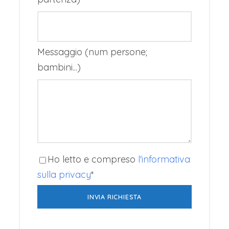
a disposizione per un po’ di riposo o per
esplorare Seoul in autonomia.
4° GIORNO – SEOUL
Messaggio (num persone;
bambini...)
(colazione, pranzo)
Dopo la colazione in albergo si raggiunge il
quartiere di Namsan per visitare la N Seoul
Tower, la torre alta 237 metri che ospita
l’osservatorio panoramico che offre una
vista a 360 gradi sulla città: da qui la vista
Ho letto e compreso
l'informativa
sulla moderna capitale Sudcoreana è
sulla privacy
*
meravigliosa, permette di comprenderne la
vastità oltre che di ammirare il panorama
con uno sguardo dall’alto. Quindi nel
quartiere di Itaewon, un susseguirsi di