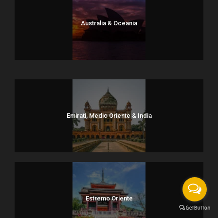
Australia & Oceania
Dolomiti
Emirati, Medio Oriente & India
Estremo Oriente