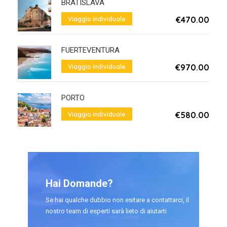
BRATISLAVA
€470.00
Viaggio individuale
Da
FUERTEVENTURA
€970.00
Viaggio individuale
Da
PORTO
€580.00
Viaggio individuale
Da
Hai Domande?
Se hai qualche dubbio non esitare a contattarci, il
nostro team di esperti sarà lieto di aiutarti