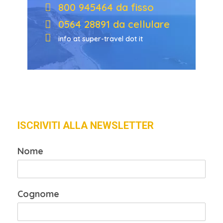
800 945464 da fisso
0564 28891 da cellulare
info at super-travel dot it
ISCRIVITI ALLA NEWSLETTER
Nome
Cognome