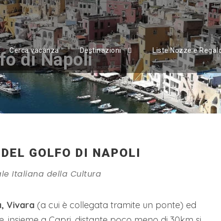
Cerca vacanza
Destinazioni
Liste Nozze e Regal
fo di Napoli
 DEL GOLFO DI NAPOLI
le Italiana della Cultura
a, Vivara
(a cui è collegata tramite un ponte) ed
che, insieme a Capri, distante poco meno di 30km si