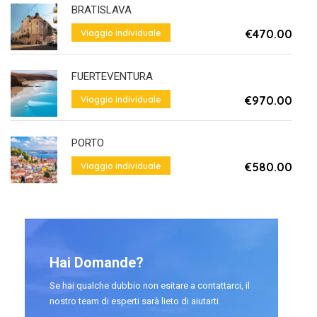
BRATISLAVA
€470.00
Viaggio individuale
Da
FUERTEVENTURA
€970.00
Viaggio individuale
Da
PORTO
€580.00
Viaggio individuale
Da
Hai Domande?
Se hai qualche dubbio non esitare a contattarci, il
nostro team di esperti sarà lieto di aiutarti