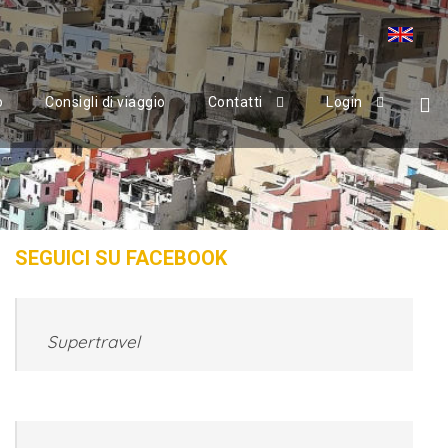
o
Consigli di viaggio
Contatti
Login
SEGUICI SU FACEBOOK
Supertravel