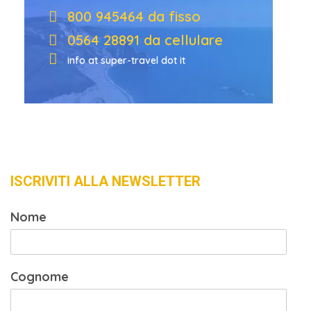
800 945464 da fisso
0564 28891 da cellulare
info at super-travel dot it
ISCRIVITI ALLA NEWSLETTER
Nome
Cognome