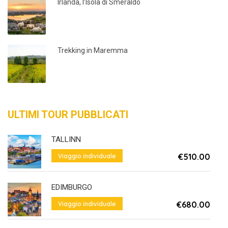
Irlanda, l’Isola di Smeraldo
Trekking in Maremma
ULTIMI TOUR PUBBLICATI
TALLINN
€510.00
Viaggio individuale
Da
EDIMBURGO
€680.00
Viaggio individuale
Da