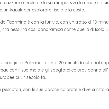
icco azzurro ceruleo e la sua limpidezza la rende un
lu
e un kayak per esplorare l’isola e la costa.
a Taormina è con la funivia, con un tratto di 10 minut
tà, ma nessuna così panoramica come quella di Isola Be
 spiaggia di Palermo, a circa 20 minuti di auto dal ca
veau con il suo molo e gli spogliatoi colorati danno all’
europee di un secolo fa.
di pescatori, con le sue barche colorate e diversi ristor