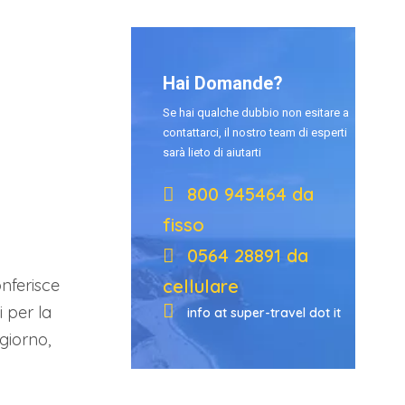
Hai Domande?
Se hai qualche dubbio non esitare a
contattarci, il nostro team di esperti
sarà lieto di aiutarti
800 945464 da
fisso
0564 28891 da
onferisce
cellulare
 per la
info at super-travel dot it
giorno,