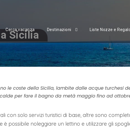
Cerca vacanza
Destinazioni
Liste Nozze e Regal
a Sicilia
no le coste della Sicilia, lambite dalle acque turchesi de
alde per fare il bagno da metà maggio fino ad ottobre
ali con solo servizi turistici di base, altre sono compl
è possibile noleggiare un lettino e utilizzare gli spoglia