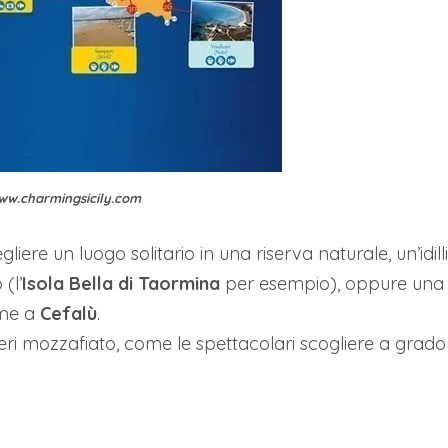
ww.charmingsicily.com
gliere un luogo solitario in una riserva naturale, un’idil
(l’
Isola Bella di Taormina
per esempio), oppure una 
ome a
Cefalù
.
ri mozzafiato, come le spettacolari scogliere a grado