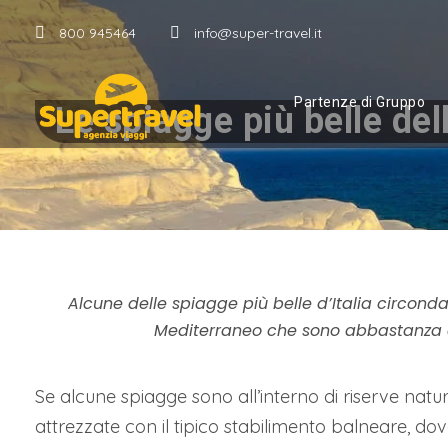
800 945464
info@super-travel.it
Partenze di Gruppo
Le spiagge più belle dell
Alcune delle spiagge più belle d’Italia circonda
Mediterraneo che sono abbastanza c
Se alcune spiagge sono all’interno di riserve natur
attrezzate con il tipico stabilimento balneare, dove 