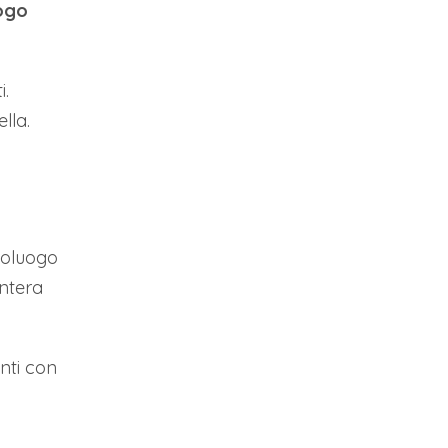
ogo
i.
lla.
poluogo
intera
anti con