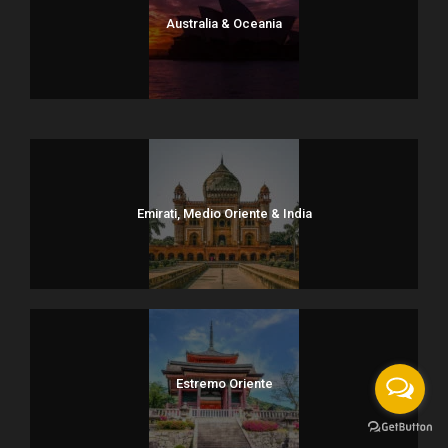
Australia & Oceania
Dolomiti
Emirati, Medio Oriente & India
Estremo Oriente